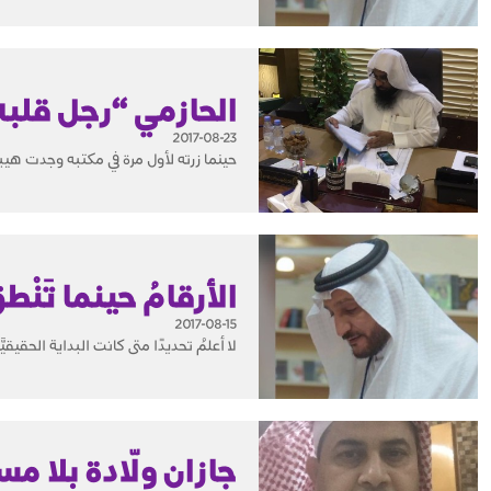
الحازمي “رجل قلب
2017-08-23
حينما زرته لأول مرة في مكتبه وجدت هيبة
الأرقامُ حينما تَنْطق
2017-08-15
لا أعلمُ تحديدًا متى كانت البداية الحقيقيَّ
جازان ولّادة بلا م