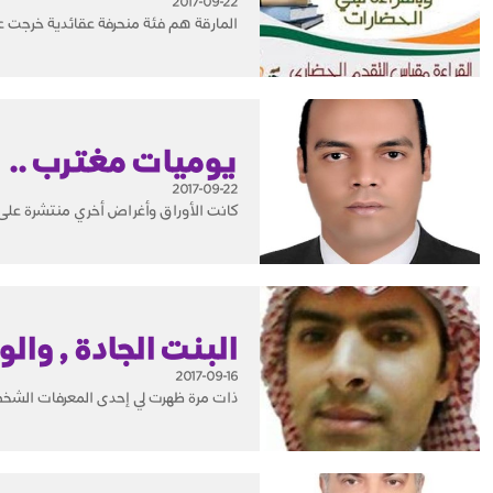
2017-09-22
المارقة هم فئة منحرفة عقائدية خرجت ع
يوميات مغترب ..
2017-09-22
كانت الأوراق وأغراض أخري منتشرة على ا
البنت الجادة , والول
2017-09-16
ذات مرة ظهرت لي إحدى المعرفات الشخصي