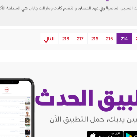
 السنين الماضية وفي عهد الحضارة والتقدم كانت ومازالت جازان هي المنطقة الأكثر 
214
215
216
217
218
التالي
بيق الحدث
ين يديك، حمل التطبيق الآن