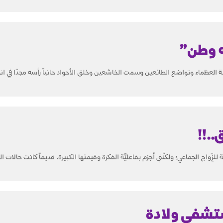
ه وطن”
 العظماء وتواضع الطائعين وسمت الخاشعين وخلق الأجواد حانياً رأسه مجدّا في انجا
..!!
ة للزِّواج الجماعي؛ ولكنَّني أجزم بفاعليَّة الفكرة وقيمتها الكبيرة. قديماً كانت حالات الز
ستشفى وِلادة