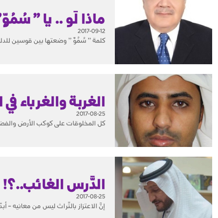
ماذا لَو .. يا ” سُمُوّ
2017-09-12
كلمة ” سُمُوّْ ” وضعتها بين قوسين للدل
الغربة والغرباء في ا
2017-08-25
كل المخلوقات على كوكب الأرض والفضاء ب
الدَّرس الغائب..؟!
2017-08-25
إنَّ الاعتزاز بالتّراث ليس من معانيه – أ