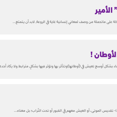
ْ” الأمير
الة على ماتحملة من وصف لمعاني إنسانية غاية في الروعة, لابد أن يتمتع...
لأوطان !
شكل أوسع تعيش في (أوطانها)وتتأثر بها وتؤثر فيها بشكلٍ مترابط ولا يكاد أحده
بدًا- تقديس الموتى، أو العيش معهم في القبور أو تحت التّراب؛ بل معناه...