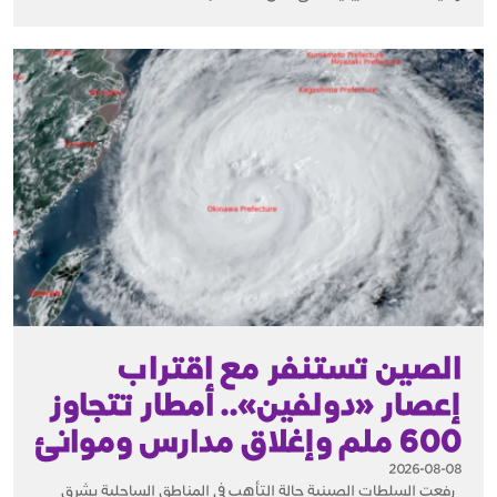
الصين تستنفر مع اقتراب
إعصار «دولفين».. أمطار تتجاوز
600 ملم وإغلاق مدارس وموانئ
2026-08-08
رفعت السلطات الصينية حالة التأهب في المناطق الساحلية بشرق