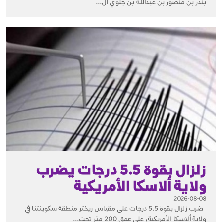
بندر بن منصور بن عبدالله بن جلوي آل...
زلزال بقوة 5.5 درجات يضرب
ولاية ألاسكا الأمريكية
2026-08-08
ضرب زلزال بقوة 5.5 درجات على مقياس ريختر منطقةَ سكوينتنا في
ولاية ألاسكا الأمريكية، على عمق 200 متر تحت...