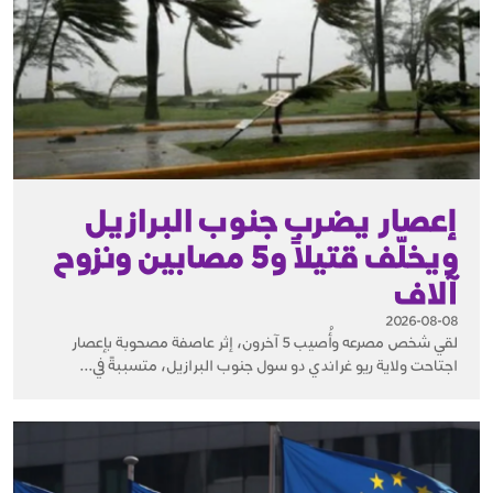
إعصار يضرب جنوب البرازيل
ويخلّف قتيلاً و5 مصابين ونزوح
آلاف
2026-08-08
لقي شخص مصرعه وأُصيب 5 آخرون، إثر عاصفة مصحوبة بإعصار
اجتاحت ولاية ريو غراندي دو سول جنوب البرازيل، متسببةً في...