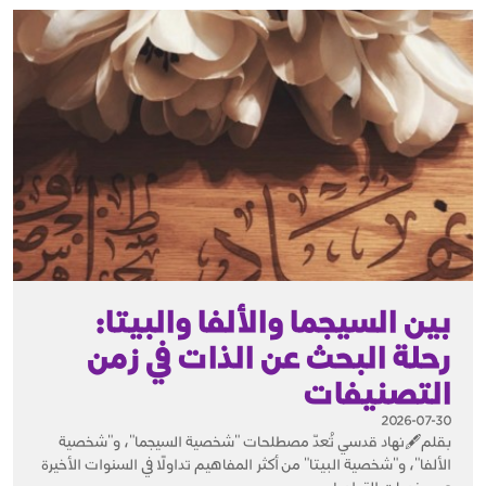
بين السيجما والألفا والبيتا:
رحلة البحث عن الذات في زمن
التصنيفات
2026-07-30
بقلم🖋️نهاد قدسي تُعدّ مصطلحات "شخصية السيجما"، و"شخصية
الألفا"، و"شخصية البيتا" من أكثر المفاهيم تداولًا في السنوات الأخيرة