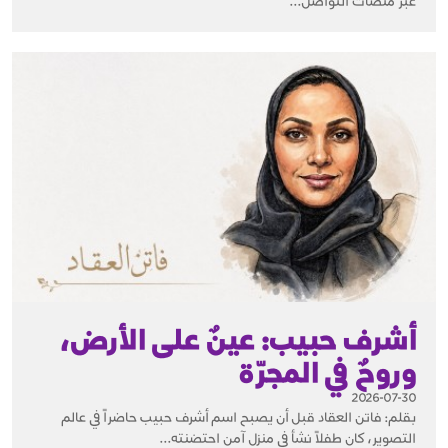
عبر منصات التواصل...
أشرف حبيب: عينٌ على الأرض،
وروحٌ في المجرّة
2026-07-30
بقلم: فاتن العقاد قبل أن يصبح اسم أشرف حبيب حاضراً في عالم
التصوير، كان طفلاً نشأ في منزل آمن احتضنته...