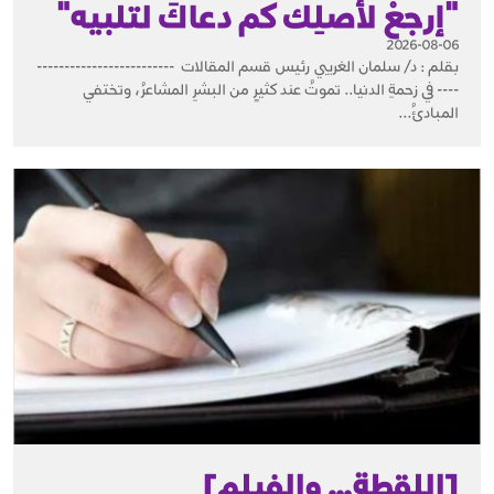
"إرجعْ لأصلِك كم دعاكَ لتلبيه"
2026-08-06
بقلم : د/ سلمان الغريبي رئيس قسم المقالات -------------------------
---- في زحمةِ الدنيا.. تموتُ عند كثيرٍ من البشرِ المشاعرُ، وتختفي
المبادئُ...
[اللقطة… والفيلم]