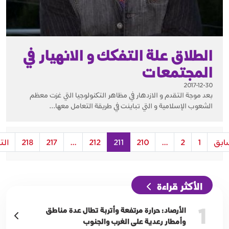
الطلاق علة التفكك و الانهيار في
المجتمعات
2017-12-30
بعد موجة التقدم و الازدهار في مظاهر التكنولوجيا التي غزت معظم
الشعوب الإسلامية و التي تباينت في طريقة التعامل معها...
ابق
1
2
...
210
211
212
...
217
218
الت
الأكثر قراءة
1
الأرصاد: حرارة مرتفعة وأتربة تطال عدة مناطق
وأمطار رعدية على الغرب والجنوب