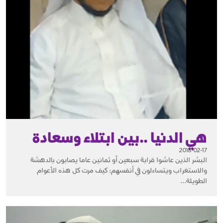
هي الدنيا ..بين ابتلاء وسعادة
2018-02-17
البشر الذين عاشوا قرابة سبعين أو ثمانين عاما يصابون بالدهشة
والاستغراب ويتساءلون في أنفسهم: كيف مرت كل هذه الأعوام
الطويلة...