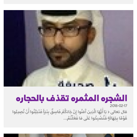
الشجره المثمره تقذف بالحجاره
2018-02-17
قال تعالى ﴿ يَا أَيُّهَا الَّذِينَ آَمَنُوا إِنْ جَاءَكُمْ فَاسِقٌ بِنَبَأٍ فَتَبَيَّنُوا أَنْ تُصِيبُوا
قَوْمًا بِجَهَالَةٍ فَتُصْبِحُوا عَلَى مَا فَعَلْتُمْ...