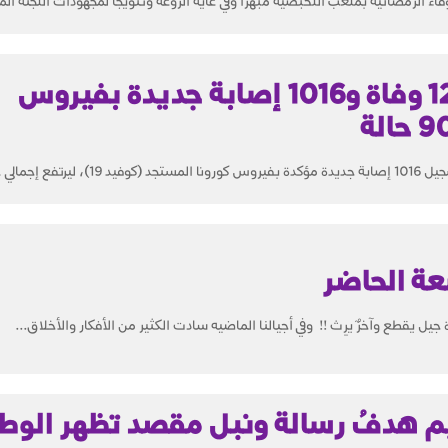
ء الرمضانية بملعب اللخبصية مُبهرًا وفي غاية الروعة وتتويجًا لمجهودات اللجنة الم
"الصحة": تسجيل 12 وفاة و1016 إصابة جديدة بفيروس
عدد الحالات...
ة الحاضر
 جيل يقطع وآخرٌ يرِث !! وفي أجيالنا الماضيه سادت الكثير من الأفكار والأخلاق...
م هدفُ رسالة ونبل مقصد تظهر الوطن