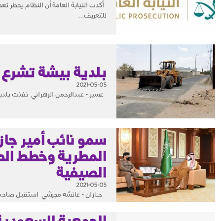
أكدت النيابة العامة أن النظام يحظر تع
للتعريف...
بلدية بيشة تشرع ف
2021-05-05
عسير - عبدالرحمن الزهراني نفذت بلدية
سمو نائب أمير جاز
المطرية وخطط الطو
الصيفية
2021-05-05
جــازان - عائشه مجرشي استقبل صاحب ال
الجمعية السعودية