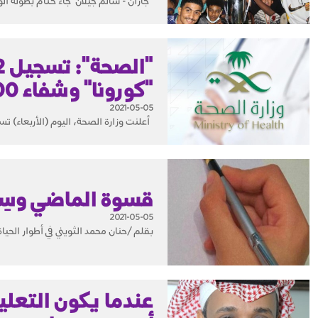
جازان - سالم جيلان جاء ختام بطولة الوفا
"كورونا" وشفاء 900 حالة
2021-05-05
أعلنت وزارة الصحة، اليوم (الأربعاء) تسجيل 1016 إصابة جديدة مؤكدة بفيروس كورونا المستجد (كوفيد 19)، ليرتفع إجمالي 
قسوة الماضي وسِع
2021-05-05
بقلم /حنان محمد الثويني في أطوار الحياة
عندما يكون التعلي