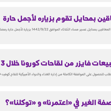
قين بمحايل تقوم بزياره لأجمل حارة
عسير - أمل الغانمي قامت جمعية رعاية المعاقين بمحايل عسير مساء الثلاثاء الموافق 1442/9/22 بزيار
فة الغير في «اعتمرنا» و «توكلنا»؟