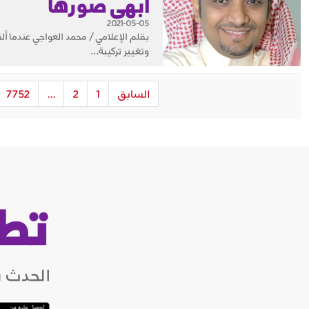
أبهى صورها
2021-05-05
وتغيير تركيبة...
السابق
1
2
...
7752
تط
الحدث ب