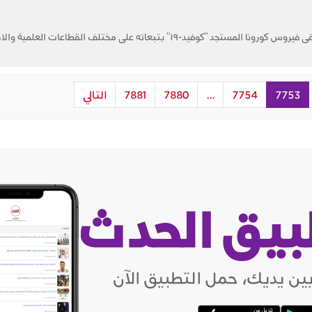
بقلم الإعلامي / محمد العواجي عندما ألقى فيروس كورونا المستجد "كوفيد-١٩" بتبعاته على مختلف القطاعات
7753
7754
...
7880
7881
التالي
بيق الحدث
ين يديك، حمل التطبيق الآن