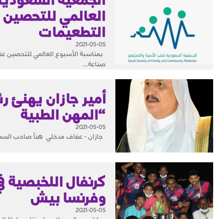
العالمي للتحصين و
التطعيمات
2021-05-05
صناعة...
أمير جازان يهنئ رئ
“المهن الطبية
2021-05-05
جازان - عفاف مدخلي هنأ صاحب السمو ال
كرنفال اللخبصية ف
وفرنسا بيش
2021-05-05