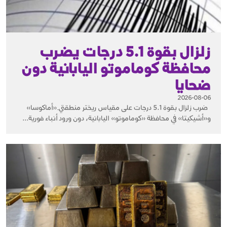
زلزال بقوة 5.1 درجات يضرب
محافظة كوماموتو اليابانية دون
ضحايا
2026-08-06
ضرب زلزال بقوة 5.1 درجات على مقياس ريختر منطقتَي «أماكوسا»
و«أشيكيتا» في محافظة «كوماموتو» اليابانية، دون ورود أنباء فورية...