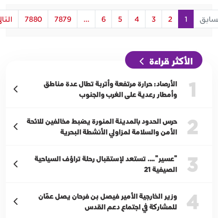
سابق
1
2
3
4
5
6
...
7879
7880
التال
الأكثر قراءة
1
الأرصاد: حرارة مرتفعة وأتربة تطال عدة مناطق
وأمطار رعدية على الغرب والجنوب
2
حرس الحدود بالمدينة المنورة يضبط مخالفين للائحة
الأمن والسلامة لمزاولي الأنشطة البحرية
3
"عسير"…. تستعد لإستقبال رحلة تراؤف السياحية
الصيفية 21
4
وزير الخارجية الأمير فيصل بن فرحان يصل عمّان
للمشاركة في اجتماع دعم القدس