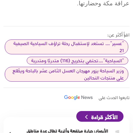
عراقة مكة وحضارتها.
اقرأ أكثر عن:
"عسير"…. تستعد لإستقبال رحلة تراؤف السياحية الصيفية
21
"السياحية"….تحتفي بتخريج (116) متدربًا ومتدربة
وزير السياحة يزور مهرجان العسل الثامن عشر بالباحة ويطّلع
على منتجات النحالين
تابعوا الحدث على
الأكثر قراءة
الأرصاد: حرارة مرتفعة وأتربة تطال عدة مناطق