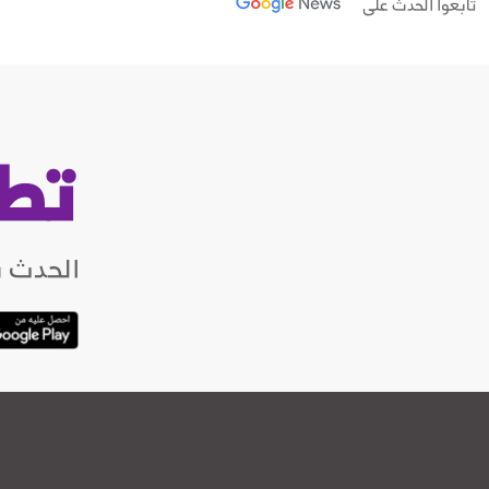
تابعوا الحدث على
تط
الحدث ب