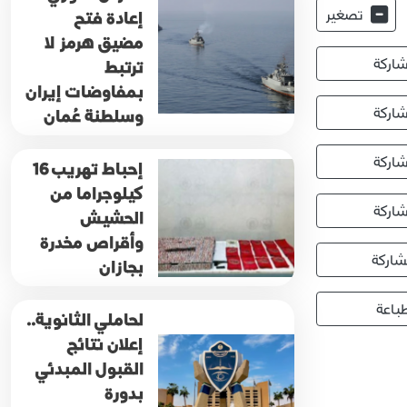
تصغير
إعادة فتح
مضيق هرمز لا
اركة
ترتبط
بمفاوضات إيران
اركة
وسلطنة عُمان
اركة
إحباط تهريب 16
كيلوجراما من
اركة
الحشيش
وأقراص مخدرة
اركة
بجازان
باعة
لحاملي الثانوية..
إعلان نتائج
القبول المبدئي
بدورة