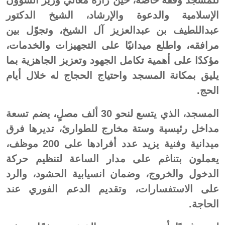
للمسجد وقفة خاصة، حين زاره معالي وزير الشؤون
الإسلامية والدعوة والإرشاد، الشيخ الدكتور
عبداللطيف بن عبدالعزيز آل الشيخ، وتجوّل بين
مرافقه، واطلع ميدانيًا على التجهيزات والخدمات،
مؤكدًا على أهمية تكامل الجهود وتعزيز الجاهزية بما
يليق بمكانة المسجد واحتياج الحجاج له خلال أيام
الحج.
المسجد، الذي يتسع لنحو 30 ألف مصلٍ، يضم تسعة
مداخل رئيسية وستة مخارج للطوارئ، تديرها فرق
ميدانية وفنية يزيد عدد أفرادها على 200 موظف،
يعملون بتناغم على مدار الساعة لتنظيم حركة
الدخول والخروج، وضمان انسيابية الحشود، والرد
على الاستفسارات، وتقديم الدعم الفوري عند
الحاجة.