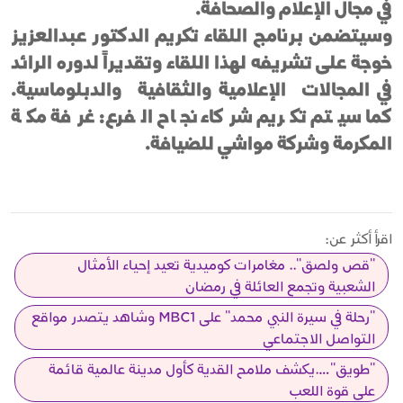
في مجال الإعلام والصحافة.
وسيتضمن برنامج اللقاء تكريم الدكتور عبدالعزيز
خوجة على تشريفه لهذا اللقاء وتقديراً لدوره الرائد
في المجالات الإعلامية والثقافية والدبلوماسية.
كما سيتم تكريم شركاء نجاح الفرع: غرفة مكة
المكرمة وشركة مواشي للضيافة.
اقرأ أكثر عن:
"قص ولصق".. مغامرات كوميدية تعيد إحياء الأمثال
الشعبية وتجمع العائلة في رمضان
"رحلة في سيرة النبي محمد" على MBC1 وشاهد يتصدر مواقع
التواصل الاجتماعي
"طويق"….يكشف ملامح القدية كأول مدينة عالمية قائمة
على قوة اللعب