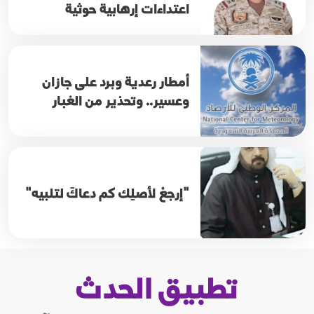
اعتداءات إرهابية حوثية
أمطار رعدية وبرد على جازان
وعسير.. وتحذير من الغبار
"إرجعْ لأصلِك كم دعاكَ لتلبيه"
تطبيق الحدث