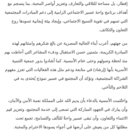
إفطار، بل مساحة للتلاقي والتعارف وتعزيز أواصر المحبة، بما ينسجم مع
أهداف برنامج واحة عسير الاجتماعي الرامية إلى دعم المبادرات المجتمعية
التي تسهم في تقوية النسيج الاجتماعي، وإيجاد بيئة إيجابية تسودها روح
التعاون والتكاتف.
من جهتهم، أعرب أبناء الجالية المصرية عن بالغ شكرهم وامتنانهم لهذه
المبادرة الكريمة، مثمنين حسن الاستقبال ودفء المشاعر التي أحاطت بهم
منذ لحظة وصولهم وحتى ختام الأمسية. كما أشادوا بدور جمعية التنمية
الأسرية بأبها (إرشاد) في متابعة ودعم مثل هذه الفعاليات التي تعزز مفهوم
الشراكة المجتمعية، وتؤكد أن المجتمع في عسير نموذج يُحتذى به في
التلاحم والتآخي.
واختُتمت الأمسية بالدعاء بأن يديم الله على المملكة نعمة الأمن والأمان،
وأن يبارك في الجهود المباركة التي تسعى إلى خدمة المجتمع، وتعزيز قيم
الانتماء والتعاون، وأن تبقى عسير واحةً للتآلف والتسامح، تجمع تحت
مظلتها كل من يعيش على أرضها في أجواء يسودها الاحترام والمحبة.