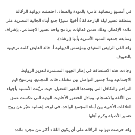
في أمسيةٍ رمضانية عامرة بالمودة والصفاء، احتضنت ديوانية الرحّالة
بمنطقة عسير ليلة البارحة لقاءً أخويًا مميزًا جمع أبناء الجالية المصرية على
مائدة الإفطار، وذلك ضمن فعاليات برنامج واحة عسير الاجتماعي، بإشراف
ومتابعة جمعية التنمية الأسرية بأبها (إرشاد).
وقد القى الرئيس التنفيذي ومؤسس الديوانيه أ. خالد العايض كلمة ترحيبيه
بالضيوف
وجاءت هذه الاستضافة في إطار الجهود المستمرة لتعزيز الروابط
الاجتماعية ومدّ جسور التواصل بين مختلف فئات المجتمع، وترسيخ قيم
التراحم والتكافل التي يجسدها الشهر الفضيل. حيث تزيّنت الأمسية بأجواء
من الألفة والانسجام، وتبادل الحضور الأحاديث الودية التي عكست عمق
العلاقات الأخوية بين أبناء المجتمع الواحد، في لوحة إنسانية تعبّر عن روح
عسير الأصيلة وكرم أهلها.
وقد حرصت ديوانية الرحّالة على أن يكون اللقاء أكثر من مجرد مائدة