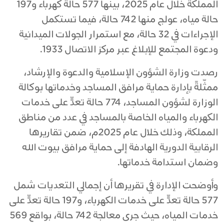
المملكة خلال عام 2025، بينها 577 حالة كهرباء و197
حالة مياه، عولج منها 742 حالة، فيما تستكمل
الإجراءات في 32 حالة، مع استمرار الجولات الميدانية
ودعوة المجتمع للإبلاغ عبر مركز الاتصال 1933.
رصدت وزارة الشؤون الإسلامية والدعوة والإرشاد،
ممثّلةً بإدارة حماية مرافق المساجد وخدماتها بوكالة
الوزارة لشؤون المساجد، 774 حالة تعدٍّ على خدمات
الكهرباء والمياه الخاصة بالمساجد في عدد من مناطق
المملكة، وذلك خلال عام 2025م، ضمن تقاريرها
الرقابية الدورية الهادفة إلى حماية مرافق بيوت الله
وضمان استدامة خدماتها.
وأوضحت الإدارة في تقريرها أن إجمالي التعديات شمل
577 حالة تعدٍّ على خدمات الكهرباء، و197 حالة تعدٍّ على
خدمات المياه، حيث جرى معالجة 742 حالة، بواقع 569