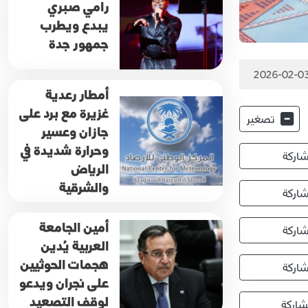
رامي صبري
يبدع ويطرب
جمهور جدة
2026-02-03
أمطار رعدية
غزيرة مع برد على
تصغير
جازان وعسير
وحرارة شديدة في
اركة
الرياض
والشرقية
اركة
أمين الجامعة
اركة
العربية يُدين
هجمات الحوثيين
اركة
على نجران ويدعو
لوقف التصعيد
اركة