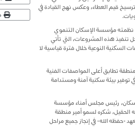
ترسيخ قيم العطاء، وعكس نهج القيادة في
ط
يات.
ي نظمته مؤسسة الإسكان التنموي
احل تنفيذ هذه المشروعات، التي تأتي
عات السكنية النوعية خلال فترة قياسية لا
طقة تطابق أعلى المواصفات الفنية
ي توفير بيئة سكنية آمنة ومستدامة
الإسكان، رئيس مجلس أمناء مؤسسة
له الحقيل، شكره لسمو أمير منطقة
 -حفظه الله- في إنجاز جميع مراحل