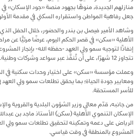
منازلهم الجديدة، منوهًا بجهود منصة «جود الإسكان» في 
جعل رفاهية المواطن واستقراره السكني في مقدمة الأولو
وشاهد الأمير فيصل بن بندر والحضور، خلال الحفل الذ
الأهلية «سكن» في قصر الحكم اليوم، عرضًا مرئيًّا عن مر
إنفاذًا لتوجيه سمو ولي العهد -حفظه الله- بإنجاز المشرو
تتجاوز 12 شهرًا، على أن تُنفَّذ عبر سواعد وشركات وطنية.
وعملت مؤسسة «سكن» على اختيار وحدات سكنية في المن
ومعايير جودة الحياة؛ بما يحقق تطلعات سمو ولي العهد ف
للأسر المستحقة.
من جانبه، قدّم معالي وزير الشؤون البلدية والقروية و
الإسكان التنموي الأهلية (سكن) الأستاذ ماجد بن عبدال
الرياض على دعمه وتمكينه لتحقيق تطلعات سمو ولي العهد
المشروع بالمنطقة في وقت قياسي.