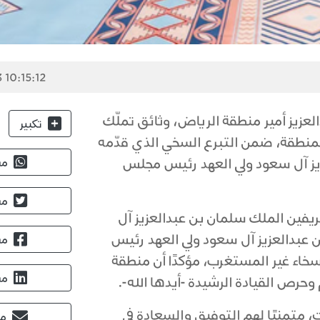
 10:15:12
عزيز أمير منطقة الرياض، وثائق تملّك
تكبير
منطقة، ضمن التبرع السخي الذي قدّمه
يز آل سعود ولي العهد رئيس مجلس
مش
مش
يفين الملك سلمان بن عبدالعزيز آل
عبدالعزيز آل سعود ولي العهد رئيس
مش
سخاء غير المستغرب، مؤكدًا أن منطقة
مش
حرص القيادة الرشيدة -أيدها الله-.
متمنيًا لهم التوفيق والسعادة في
مش