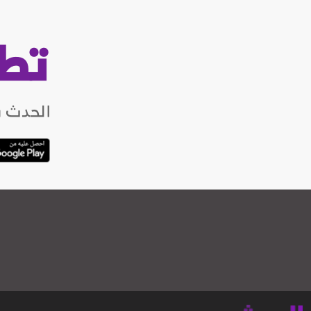
تط
الحدث ب