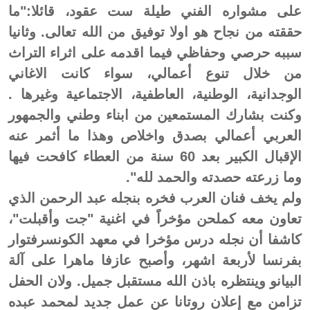
على مشواره الفني طيلة ست عقود، قائلا:"ما
حققته من نجاح هو اولا توفيق من الله تعالى. وثانيا
سببه حرصي وحفاظي فيما اقدمه على اثراء التراث
من خلال تنوع أعمالي، سواء كانت الاغاني
الوجدانية، الوطنية، العاطفية، الاجتماعية وغيرها .
وكنت بشارك المستمعين من ابناء وطني والجمهور
العربي أعمالي بصدق واخلاص وهذا ما أثمر عنه
الإقبال الكبير بعد 60 سنة من العطاء كافحت فيها
وما زرعته حصدته والحمد لله".
ولم يخف فنان العرب فخره بنجله عبد الرحمن الذي
تعاون معه كملحن مؤخراً في اغنية "جت وأقبلت"،
كاشفا أن نجله درس مؤخرا في معهد الكونسرفتوار
بفرنسا لأربعة اشهر، وأصبح عازفا ماهرا على آلة
البيانو وينتظره باذن الله مستقبل جميل. ولان الحفل
تزامن مع إعلان روتانا عن عمل جديد لمحمد عبده