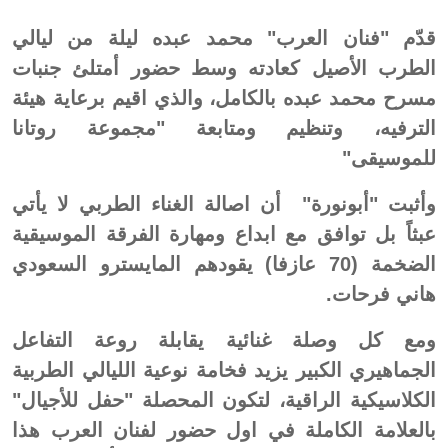
قدّم "فنان العرب" محمد عبده ليلة من ليالي
الطرب الأصيل كعادته وسط حضور أمتلئ جنبات
مسرح محمد عبده بالكامل، والذي اقيم برعاية هيئة
الترفيه، وتنظيم ومتابعة "مجموعة روتانا
للموسيقى"
وأثبت "أبونورة" أن اصالة الغناء الطربي لا يأتي
عبثاً بل توافق مع ابداع ومهارة الفرقة الموسيقية
الضخمة (70 عازفا) يقودهم المايسترو السعودي
هاني فرحات.
ومع كل وصلة غنائية يقابلة روعة التفاعل
الجماهيري الكبير يزيد فخامة نوعية الليالي الطربية
الكلاسيكية الراقية، لتكون المحصلة "حفل للأجيال"
بالعلامة الكاملة في اول حضور لفنان العرب هذا