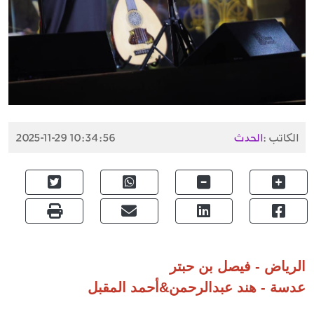
الكاتب :
الحدث
2025-11-29 10:34:56
الرياض - فيصل بن حبتر
عدسة - هند عبدالرحمن&أحمد المقبل