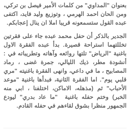
بعنوان "المداوي" من كلمات الأمير فيصل بن تركي،
ومن الحان احمد الهرمي ، وتوزيع وليد فايد، اكتفى
عبده القول ستسمعونه قريبا املا ان ينال إعجابكم.
الجدير بالذكر أن حفل محمد عبده جاء على فقرتين
تخللتهما استراحة قصيرة. بدأ عبده الفقرة الاول
باغنية "الرياض" تلتها روائعه وآهاته وتطريباته في :
أنشودة مطر، ذيك الليالي، جمرة غضى ، رماد
المصابيح ، ما في داعي، وانهى الفقرة باغنيته "مري
قلبي يوم". اما الفقرة الثانية، فبدأها باغنية "موعد
الأحباب" ثم (مذهله، الاماكن، اختلفنا ، ابي منه
الخبر) وختم حفله باغنية "ما عاد بدري" ليودع
الجمهور منظرا بشوق لقاءهم في حفله القادم.