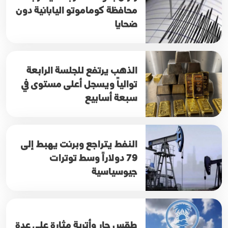
محافظة كوماموتو اليابانية دون
ضحايا
الذهب يرتفع للجلسة الرابعة
توالياً ويسجل أعلى مستوى في
سبعة أسابيع
النفط يتراجع وبرنت يهبط إلى
79 دولاراً وسط توترات
جيوسياسية
طقس حار وأتربة مثارة على عدة