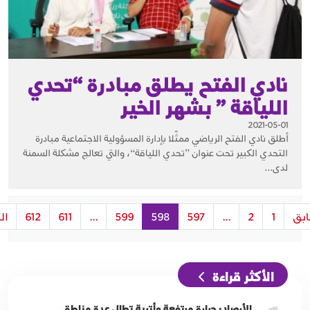
نادي الفتح يطلق مبادرة “تحدي
اللياقة ” بشهر الخير
2021-05-01
أطلق نادي الفتح الرياضي ممثًلا بإدارة المسؤولية الاجتماعية مبادرة
التحدي الكبير تحت عنوان ”تحدي اللياقة“، والتي تعالج مشكلة السمنة
لدى...
ابق
1
2
...
597
598
599
...
611
612
ال
الأكثر قراءة
الأرصاد: حرارة مرتفعة وأتربة تطال عدة مناطق