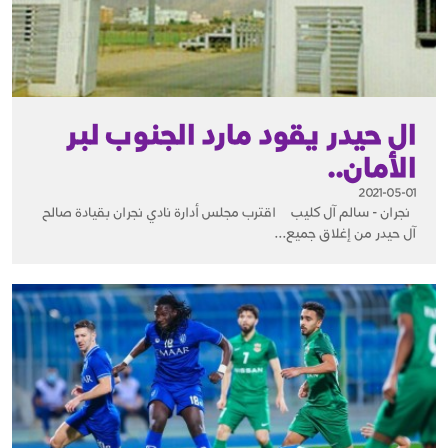
ال حيدر يقود مارد الجنوب لبر
الأمان..
2021-05-01
‎ نجران - سالم آل كليب ‏ ‎ اقترب مجلس أدارة نادي نجران بقيادة صالح
آل حيدر من إغلاق جميع...