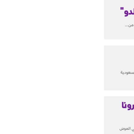
دو"
من...
لسعودية
نا
ى كوفيد-19 وسط استمرار تفشي المرض