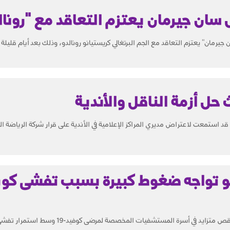
سان جيرمان يعتزم التعاقد مع "رونال
 جيرمان" يعتزم التعاقد مع الجم البرتغالي كريستيانو رونالدو، وذلك بعد أيام قليلة 
حل أزمة الناقل والأندية
قد استمعت لاعتراض مديري المراكز الإعلامية في الأندية على قرار شركة الرياضة ا
تواجه ضغوط كبيرة بسبب تفشى كورو
كشفت صحيفة "جابان تايمز" عن وجود نقص متزايد في أسرة المستشفيات المخصصة لمرض