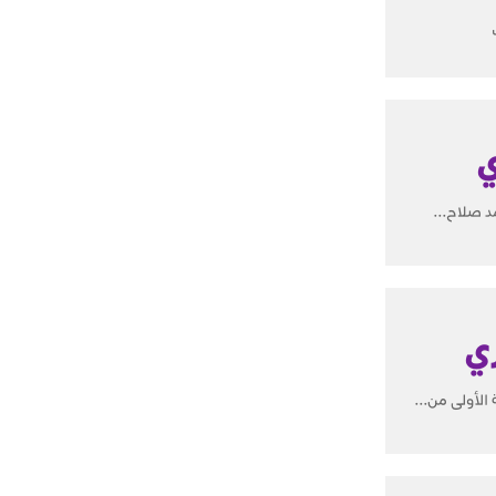
ي
د صلاح...
ري
الأولى من...