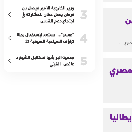
وزير الخارجية الأمير فيصل بن
3
فرحان يصل عمّان للمشاركة في
ن
اجتماع دعم القدس
4
"عسير"…. تستعد لإستقبال رحلة
تراؤف السياحية الصيفية 21
صري....
5
جمعية البر بأبها تستقبل الشيخ د
عائض القرني
لمصري
طاليا