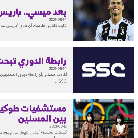
بعد ميسي.. باريس 
2021-08-14
ذكرت تقارير إعلامية، أن نادي "باريس سان
رابطة الدوري تبحث 
2021-08-14
أفادت مصادر بأن رابطة دوري المحترفين 
SSC...
مستشفيات طوكيو 
بين المسنين
2021-08-13