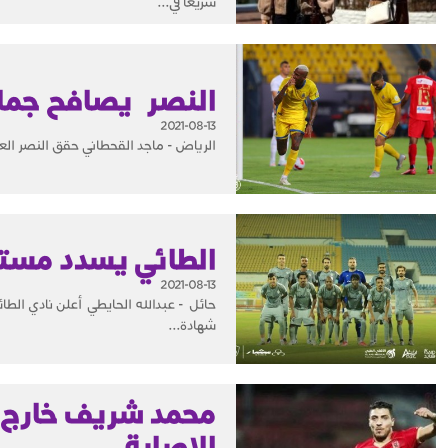
سريعا في...
النصر يصافح جما
2021-08-13
الرياض - ماجد القحطاني حقق النصر العا
الطائي يسدد مستح
2021-08-13
حائل - عبدالله الحايطي أعلن نادي الط
شهادة...
محمد شريف خارج ح
الإصابة