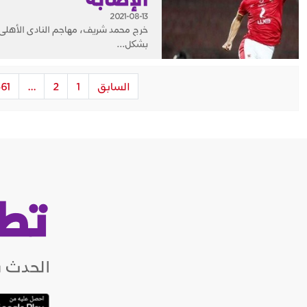
2021-08-13
خرج محمد شريف، مهاجم النادى الأهلى و
بشكل...
السابق
1
2
...
61
تط
الحدث ب