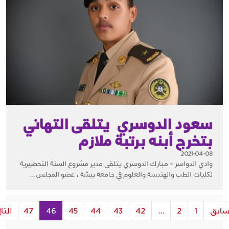
سعود الدوسري يتلقى التهاني
بتخرج أبنه برتبة ملازم
2021-04-08
وادي الدواسر – مبارك الدوسري يتلقى مدير مشروع السنة التحضيرية
لكليات الطب والهندسة والعلوم في جامعة بيشة ، عضو المجلس...
سابق
1
2
...
42
43
44
45
46
47
التال