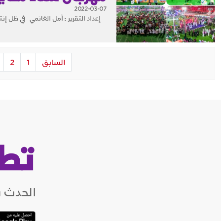
2022-03-07
إعداد التقرير : أمل الغانمي في ظل إنتش
السابق
1
2
تط
الحدث ب