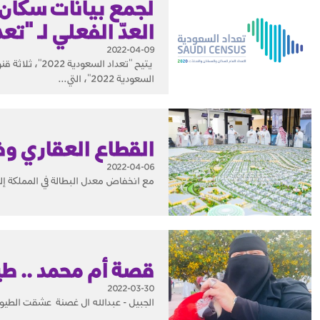
العدّ الفعلي لـ "تعدا
2022-04-09
يتيح "تعداد ا
السعودية 2022"، التي...
القطاع العقاري 
2022-04-06
مع انخفاض معدل البطالة في المملكة إلى 11%، أظهر القطاع العقاري إمكانات كبيرة في توفير فرص العمل للسعوديين من الجنس
قصة أم محمد .. ط
2022-03-30
الجبيل - عبدالله ال غصنة عشقت الطيور منذ ٢٨ عاما .. قصتها قصة شغف وحب ومتعة تقول انه لا