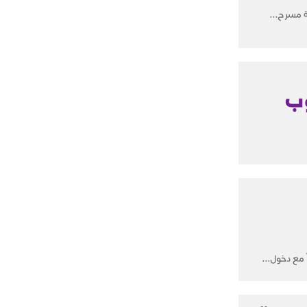
 مسرح...
نوب
مع دخول...