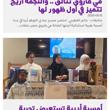
مي فاروق تتألق .. والنجمة أريج
تتميز في أول ظهور لها
2026-06-13
متابعات - حاتم العطرجي احتضن مسرح عبادي الجوهر أرينا في جدة
أمسية طربية استثنائية أحيتها الفنانة مي فاروق ضمن حفلات...
أمسية أدبية تستعرض تجربة