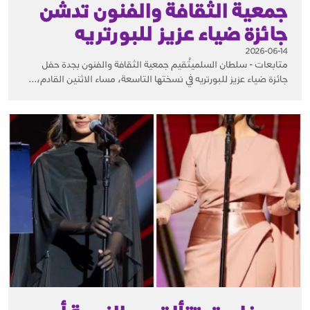
جمعية الثقافة والفنون تدشّن
جائزة ضياء عزيز للبورتريه
2026-06-14
متابعات - سلطان السلمي ​تُقيم جمعية الثقافة والفنون بجدة حفل
جائزة ضياء عزيز للبورتريه في نسختها التاسعة، مساء الاثنين القادم،...