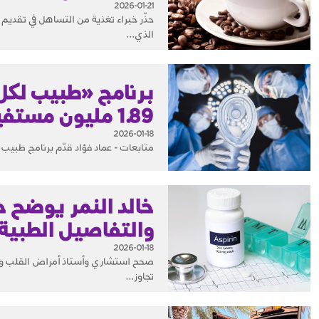
2026-01-21
حذّر خبراء تغذية من التساهل في تقديم 
الذي...
برنامج «طبيب لكل
1.89 مليون مستفيد خلال عام 2025م
2026-01-18
متابعات - عماد فؤاد قدّم برنامج طبيب ل
خالد النمر يوضح ح
والتفاصيل الطبية
2026-01-18
صحح استشاري وأستاذ أمراض القلب وقسطر
تجاوز...