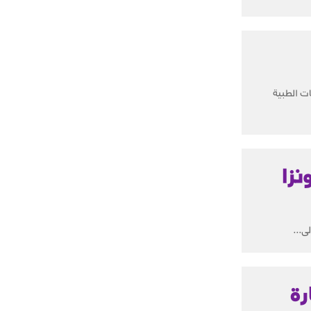
ت الطبية
نزا
رة