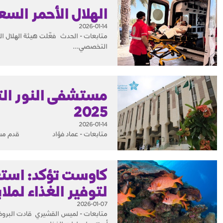
الهلال الأحمر الس
2026-01-14
متابعات - الحدث فعّلت هيئة الهلال ا
التخصصي...
2025
2026-01-14
متابعات - عماد فؤاد قدم مستشف
كاوست تؤكد: استع
لتوفير الغذاء لملا
2026-01-07
متابعات - لميس القشيري قادت البروفي