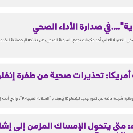
ة"….في صدارة الأداء الصحي
النعيرية العام، أحد مكونات تجمع الشرقية الصحي، عن نتائجه الإحصائية للخدما
K" تضرب أمريكا: تحذيرات صحية من طفرة إنفلو
سة ناتجة عن تحور جديد للإنفلونزا يُعرف بـ "السلالة الفرعية K"، والتي أدت إلى...
ء: متى يتحول الإمساك المزمن إلى إشا