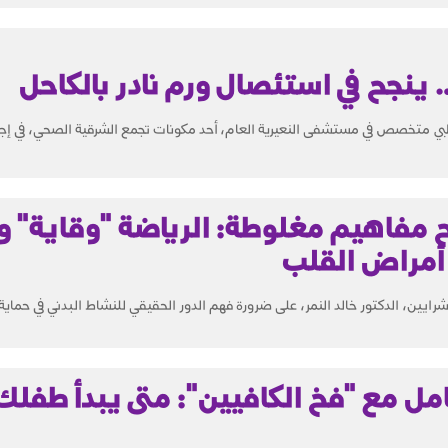
 ينجح في استئصال ورم نادر بالكاحل
 متخصص في مستشفى النعيرية العام، أحد مكونات تجمع الشرقية الصحي، في إجرا
حح مفاهيم مغلوطة: الرياضة "وقاية" 
أمراض القلب
يين، الدكتور خالد النمر، على ضرورة فهم الدور الحقيقي للنشاط البدني في حماية
امل مع "فخ الكافيين": متى يبدأ طفلك