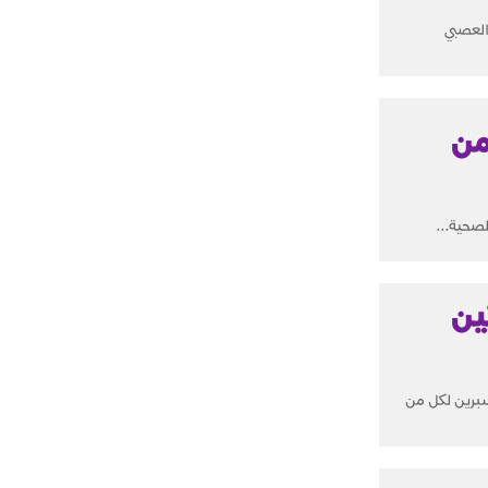
العصبي
من
لصحية...
ين
سبرين لكل من