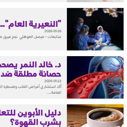
"النعيرية العام"….
2026-01-26
متابعات – فيصل العوهلي نجح فريق طبي
د. خالد النمر يص
حصانة مطلقة ضد 
2026-01-22
أكد استشاري أمراض القلب وقسطرة الشرا
العامة،...
دليل الأبوين للتع
بشرب القهوة؟