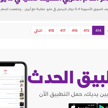
 مقارنة مع أبريل ، وخفضت السعر للسوقين...
414
415
416
417
418
التالي
بيق الحدث
ين يديك، حمل التطبيق الآن