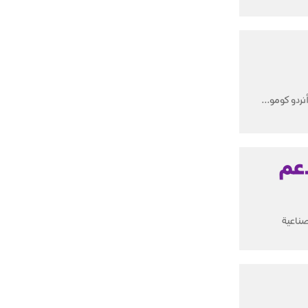
ردو كومو...
دعم
صناعية