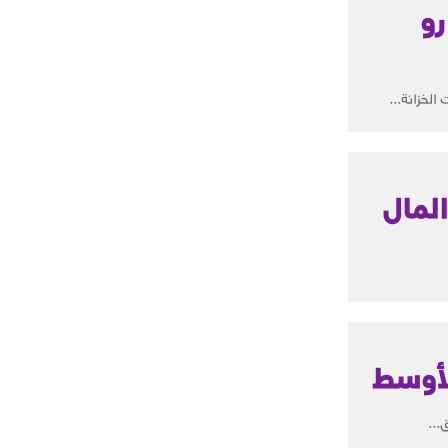
رو
لخزانة...
لمال
لأوسط
...