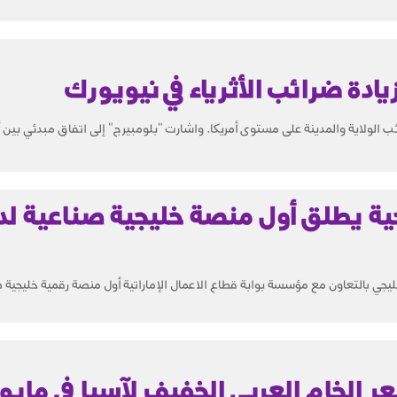
ادة ضرائب الأثرياء في نيويورك
ب الولاية والمدينة على مستوى أمريكا. واشارت "بلومبيرج" إلى اتفاق مبدئي بين أن
جية يطلق أول منصة خليجية صناعية ل
يجي بالتعاون مع مؤسسة بوابة قطاع الاعمال الإماراتية أول منصة رقمية خليجية 
 الخام العربي الخفيف لآسيا في مايو