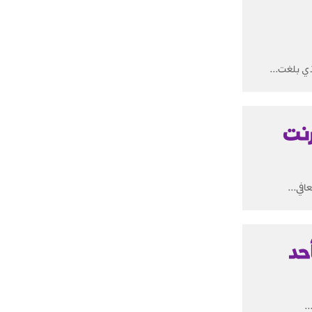
رنت
في...
حد
.