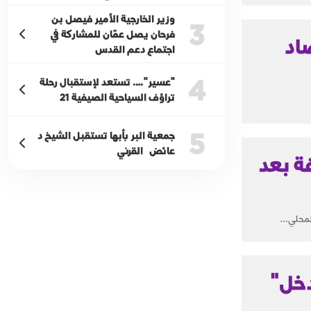
وزير الخارجية الأمير فيصل بن
3
فرحان يصل عمّان للمشاركة في
اد
اجتماع دعم القدس
4
"عسير"…. تستعد لإستقبال رحلة
تراؤف السياحية الصيفية 21
5
جمعية البر بأبها تستقبل الشيخ د
عائض القرني
ة بعد
محلي...
دخل"