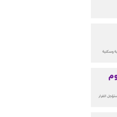
ية وسكنية
وم
كية أنها ستؤجل القرار