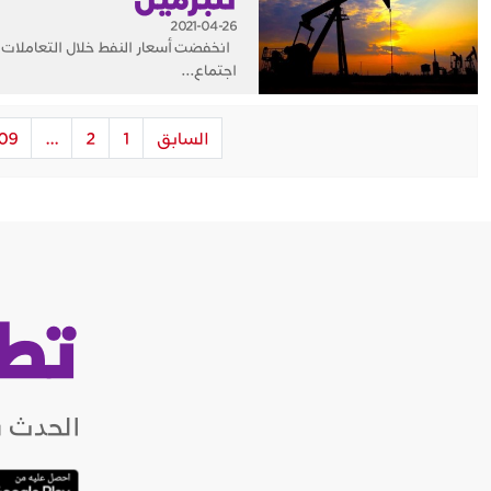
2021-04-26
اجتماع...
السابق
1
2
...
09
تط
الحدث ب