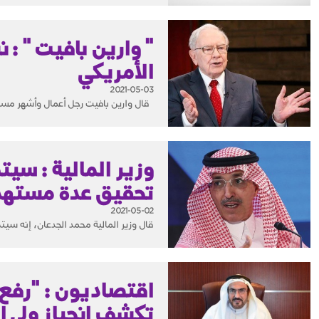
" وارين بافيت " :
الأمريكي
2021-05-03
قال وارين بافيت ‏‏رجل أعمال وأشهر مستث
وزير المالية : سيت
تحقيق عدة مسته
2021-05-02
قال وزير المالية محمد الجدعان، إنه سيت
اقتصاديون : "رف
تكشف انحياز ولي ا