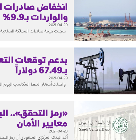
والواردات بـ9.9%
2021-04-29
سجلت قيمة صادرات المملكة السلعية؛ خلال العام الماضي 652 مليار ريال، بنسبة تراج
بدعم توقعات التعا
بـ67.49 دولاراً
2021-04-29
واصلت أسعار النفط المكاسب اليوم الخم
«رمز التحقق».. ال
معايير الأمان
2021-04-28
أكد البنك المركزي السعودي أن رمز التح