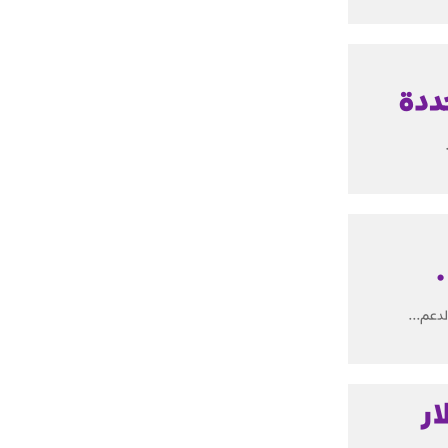
ددة
”برنت” عند 65.37 دولار