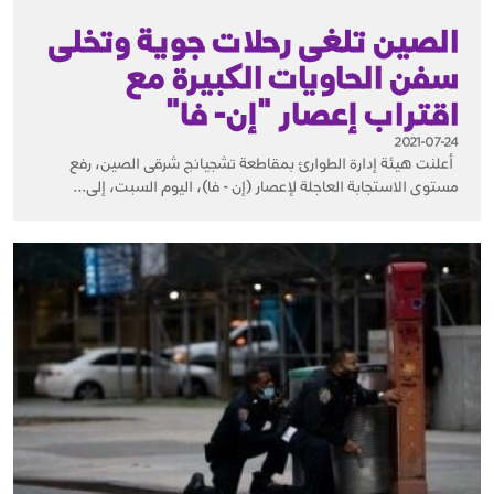
الصين تلغى رحلات جوية وتخلى
سفن الحاويات الكبيرة مع
اقتراب إعصار "إن- فا"
2021-07-24
أعلنت هيئة إدارة الطوارئ بمقاطعة تشجيانج شرقى الصين، رفع
مستوى الاستجابة العاجلة لإعصار (إن - فا)، اليوم السبت، إلى...