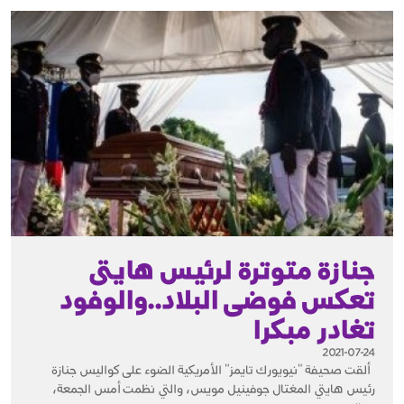
جنازة متوترة لرئيس هايتى
تعكس فوضى البلاد..والوفود
تغادر مبكرا
2021-07-24
ألقت صحيفة "نيويورك تايمز" الأمريكية الضوء على كواليس جنازة
رئيس هايتي المغتال جوفينيل مويس، والتي نظمت أمس الجمعة،