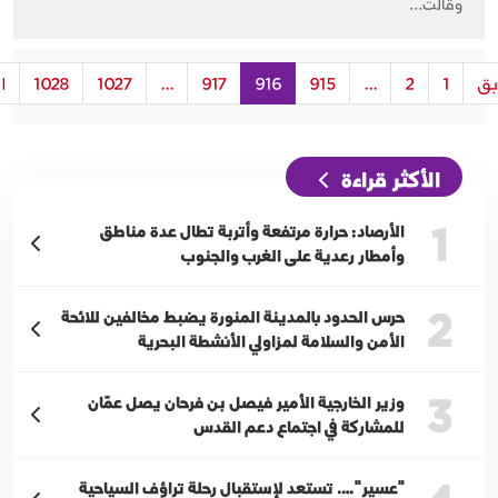
وقالت...
بق
1
2
...
915
916
917
...
1027
1028
ا
الأكثر قراءة
1
الأرصاد: حرارة مرتفعة وأتربة تطال عدة مناطق
وأمطار رعدية على الغرب والجنوب
2
حرس الحدود بالمدينة المنورة يضبط مخالفين للائحة
الأمن والسلامة لمزاولي الأنشطة البحرية
3
وزير الخارجية الأمير فيصل بن فرحان يصل عمّان
للمشاركة في اجتماع دعم القدس
"عسير"…. تستعد لإستقبال رحلة تراؤف السياحية