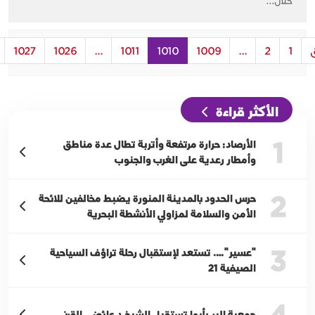
خلال...
1027
1026
...
1011
1010
1009
...
2
1
الأكثر قراءة
1
الأرصاد: حرارة مرتفعة وأتربة تطال عدة مناطق
وأمطار رعدية على الغرب والجنوب
2
حرس الحدود بالمدينة المنورة يضبط مخالفين للائحة
الأمن والسلامة لمزاولي الأنشطة البحرية
3
"عسير"…. تستعد لإستقبال رحلة تراؤف السياحية
الصيفية 21
4
جمعية البر بأبها تستقبل الشيخ د عائض القرني