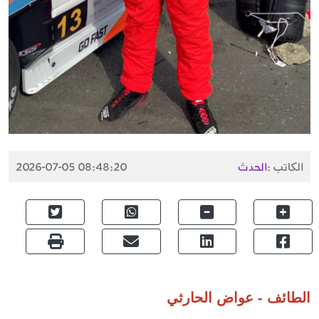
الكاتب :
الحدث
2026-07-05 08:48:20
الطائف - عواض الحارثي