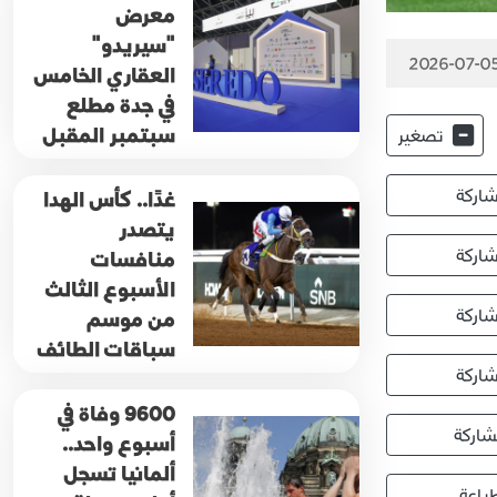
معرض
"سيريدو"
2026-07-05
العقاري الخامس
في جدة مطلع
سبتمبر المقبل
تصغير
اركة
غدًا.. كأس الهدا
يتصدر
اركة
منافسات
الأسبوع الثالث
اركة
من موسم
سباقات الطائف
اركة
9600 وفاة في
اركة
أسبوع واحد..
ألمانيا تسجل
باعة