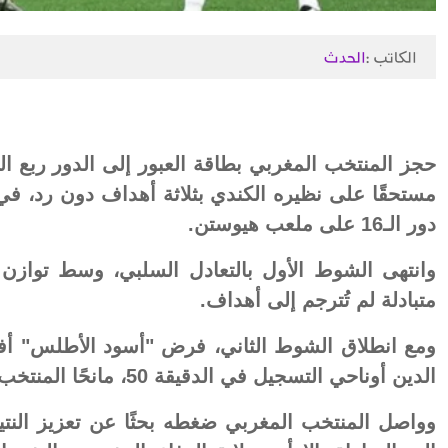
الكاتب :
الحدث
حجز المنتخب المغربي بطاقة العبور إلى الدور ربع ال
مستحقًا على نظيره الكندي بثلاثة أهداف دون رد، في
دور الـ16 على ملعب هيوستن.
وانتهى الشوط الأول بالتعادل السلبي، وسط توازن ف
متبادلة لم تُترجم إلى أهداف.
ومع انطلاق الشوط الثاني، فرض "أسود الأطلس" أفض
الدين أوناحي التسجيل في الدقيقة 50، مانحًا المنتخب المغربي أفضلية مستحقة.
وواصل المنتخب المغربي ضغطه بحثًا عن تعزيز النتيج