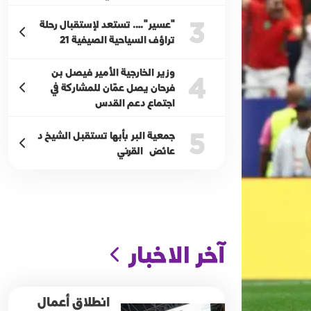
3
"عسير"…. تستعد لإستقبال رحلة
تراؤف السياحية الصيفية 21
وزير الخارجية الأمير فيصل بن
4
فرحان يصل عمّان للمشاركة في
اجتماع دعم القدس
5
جمعية البر بأبها تستقبل الشيخ د
عائض القرني
آخر الاخبار
انطلاق أعمال