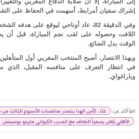
إلى المباراة، إلا أن صلابة الدفاع المغربي والتغيي
إشراك سفيان أمرابط، أسهمت في الحفاظ على التقد
وفي الدقيقة 82، عاد أوناحي ليوقع على هدفه
اللافت وحصوله على لقب نجم المباراة، قبل أن يخت
الوقت بدل الضائع.
وبهذا الانتصار، أصبح المنتخب المغربي أول المتأهلين
في انتظار التعرف على منافسه المقبل، الذي س
وباراغواي.
اقرأ أكثر عن:
غدًا.. كأس الهدا يتصدر منافسات الأسبوع الثالث م
الأهلي يُعلن رسمياً التعاقد مع المدرب الكرواتي مارينو بوسيتش