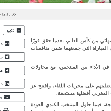
 12:15:35
تكبير
نهائي من كأس العالم، بعدما حقق فوزًا
مش
 المباراة التي جمعتهما ضمن منافسات
مش
ي الأداء بين المنتخبين، مع محاولات
مش
مش
ليتهم على مجريات اللقاء، وافتتح عز
مش
ة، فيما حاول المنتخب الكندي العودة
ط