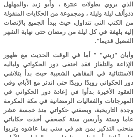
الذي يروي بطولات عنترة ، وأبو زيد ،والمهلهل
ذذوألف ليلة وليلة ، ومجموعة من الحكايات المنقولة
من الكتب التي تتداول، حيث يبدأ الجميع بالإنصات
إليه بلهفة في كل ليلة من رمضان حتى نهاية الشهر
الفضيل قديما".
وأبان "زيني" " أما في الوقت الحديث مع ظهور
الإذاعة والتلفاز فقد اختفى دور الحكواتي ولياليه
الاستثنائية في المقاهي الشعبية حيث بدأ يتلاشي
دور الحكواتي رويدًا رويدًا حتى اندثر مع الأيام، وفي
العقود الأخيرة بدأوا في إعادة دور الحكواتي في
المهرجانات والفعاليات الرمضانية في مكة المكرمة
وجدة التاريخية، وبصفتي حكواتي منذ خمسة عشر
عاما وستة وأربعين سنة كصحفي أخذت حكاياتي
منحنى التذكير بمن هم في سني بما عاشوه وتربوا