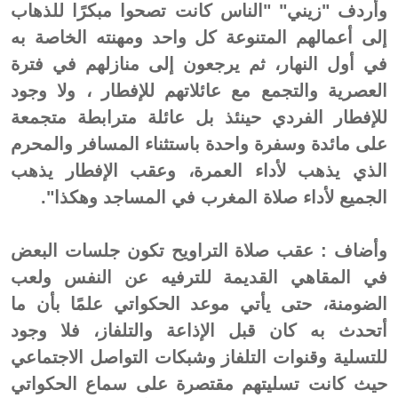
وأردف "زيني" "الناس كانت تصحوا مبكرًا للذهاب
إلى أعمالهم المتنوعة كل واحد ومهنته الخاصة به
في أول النهار، ثم يرجعون إلى منازلهم في فترة
العصرية والتجمع مع عائلاتهم للإفطار ، ولا وجود
للإفطار الفردي حينئذ بل عائلة مترابطة متجمعة
على مائدة وسفرة واحدة باستثناء المسافر والمحرم
الذي يذهب لأداء العمرة، وعقب الإفطار يذهب
الجميع لأداء صلاة المغرب في المساجد وهكذا".
وأضاف : عقب صلاة التراويح تكون جلسات البعض
في المقاهي القديمة للترفيه عن النفس ولعب
الضومنة، حتى يأتي موعد الحكواتي علمًا بأن ما
أتحدث به كان قبل الإذاعة والتلفاز، فلا وجود
للتسلية وقنوات التلفاز وشبكات التواصل الاجتماعي
حيث كانت تسليتهم مقتصرة على سماع الحكواتي