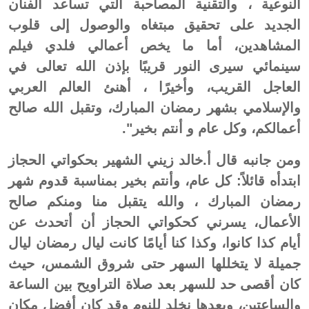
النوعية ، والتقنية المصاحبة التي تساعد الفنان
الجديد على تحقيق مبتغاه والوصول إلى قلوب
المشاهدين، أما ما يخص أعمالي فلدي فيلم
سينمائي سيرى النور قريبًا بإذن الله تعالى في
العاجل القريب، وأخيرًا ، أهنئ العالم العربي
والإسلامي بشهر رمضان المبارك، وتقبل الله صالح
أعمالكم، وكل عام و أنتم بخير".
ومن جانبه قال أ.خالد زيني الشهير بحكواتي الحجاز
ابتدأه قائلاً: كل عام، وأنتم بخير بمناسبة قدوم شهر
رمضان المبارك ، والله يتقبل منا ومنكم صالح
الأعمال، يسرني كحكواتي الحجاز أن أتحدث عن
أيام كذا كانوا، وكذا كنا أيامًا كانت ليال رمضان ليال
جميلة لا يتخللها السهر حتى شروق الشمس، حيث
كان أقصى حد للسهر بعد صلاة التراويح بين الساعة
والساعتين، وبعدها نخلد للنوم وقد كان أفضل مكان