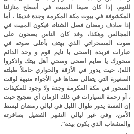
للنوم، إذا كان صيفا المبيت في أسطح منازلنا
المكشوفة في بيوت مكة المكرمة وجدة قديمًا ، أما
إذا صادف رمضان فصل الشتاء، فيكون المبيت في
المجالس وهكذا، وقد كان الناس يصحون على
صوت المسحراتي الذي يهتف بأعلى صوته في
عبارات فريدة (اصحى يا نايم قوم و وحد الدائم
سحورك يا صايم اصحى وصحي أهل بيتك واذكروا
الله)، حيث يدور في الأزقة والحواري حاملاً طبلته
الصغيرة التي يتعالى صداها في الأجواء منبهة لوقت
السحور في مكة المكرمة وجدة ولا وجود للمكيفات
، أو زحمة السيارات في ذلك الزمان أي ضجيج حيث
إن العسة يدور طوال الليل في ليالي رمضان لبسط
الأمن، وفي غير ليالي الشهر الفضيل بصافرته
والمشعاب الذي يكون بيده".