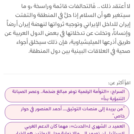
لا أعتقد ذلك .. فَالتحالفات قائمة وراسخة ،و ما
سيتغير هو أن السلام إذا حلَّ في المنطقة والتفتت
إيران للداخل الإيراني وتوجيه ثرواتها لنهضة إيران أرضاُ
وإنساناُ، وتخلت عن تدخلاتها في بعض الدول العربية عن
طريق أذرعها الميليشياوية، فإن ذلك سيخلق أجواء
صحية في العلاقات البينية بين دول المنطقة.
اقرأ أكثر عن:
السراج: «التوأمة الرقمية توفر مبالغ ضخمة.. وعصر الصيانة
التنبؤية بدأ»
"من بريدة إلى منصات التوثيق… أحمد المنصور في حوار
خاص"
العميد د. الشهري لـ«الحدث»: مهما كان الدعم الغربي
لإسرائيل لن تصمد إلى مالا نهاية وحل الدولتين هو الخيار