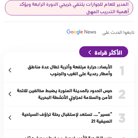
المدير للعام للجوازات يلتقي خريجي الدورة الرابعة ويؤكد
أهمية التدريب المهني
تابعوا الحدث على
الأكثر قراءة
1
الأرصاد: حرارة مرتفعة وأتربة تطال عدة مناطق
وأمطار رعدية على الغرب والجنوب
2
حرس الحدود بالمدينة المنورة يضبط مخالفين للائحة
الأمن والسلامة لمزاولي الأنشطة البحرية
3
"عسير"…. تستعد لإستقبال رحلة تراؤف السياحية
الصيفية 21
وزير الخارجية الأمير فيصل بن فرحان يصل عمّان