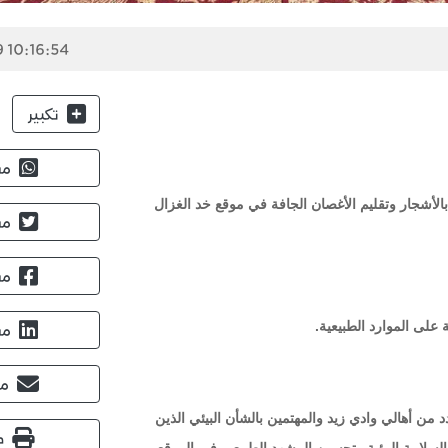
 10:16:54
تكبير
مش
ة بالأشجار وتقليم الأغصان الجافة في موقع خد الغزال
مش
مش
 على الموارد الطبيعية.
مش
مش
ن أهالي وادي زيد والمهتمين بالشأن البيئي الذين
ط