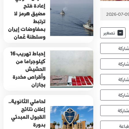
إعادة فتح
مضيق هرمز لا
2026-07-09
ترتبط
بمفاوضات إيران
تصغير
وسلطنة عُمان
اركة
إحباط تهريب 16
كيلوجراما من
اركة
الحشيش
وأقراص مخدرة
اركة
بجازان
اركة
لحاملي الثانوية..
إعلان نتائج
اركة
القبول المبدئي
بدورة
باعة