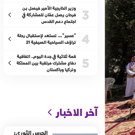
وزير الخارجية الأمير فيصل بن
3
فرحان يصل عمّان للمشاركة في
اجتماع دعم القدس
4
"عسير"…. تستعد لإستقبال رحلة
تراؤف السياحية الصيفية 21
قمة ثلاثية في جدة اليوم.. اتفاقية
5
دفاع مشترك مرتقبة بين المملكة
وتركيا وباكستان
آخر الاخبار
الحرس الثوري: