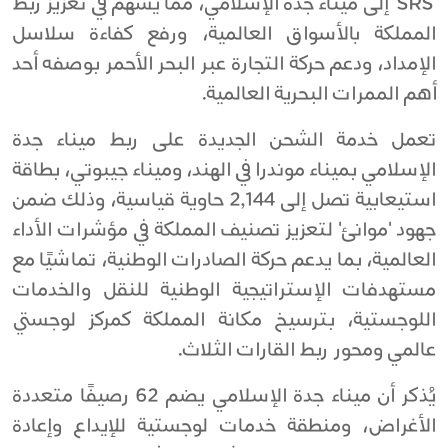
'SRS' إلى ميناء جدة الإسلامي، مما يسهم في تعزيز ربط
المملكة بالأسواق العالمية، ورفع كفاءة سلاسل
الإمداد، ودعم حركة التجارة عبر البحر الأحمر بوصفه أحد
أهم الممرات البحرية العالمية.
تعمل خدمة الشحن الجديدة على ربط ميناء جدة
الإسلامي بميناء موندرا في الهند، وميناء جيبوتي، بطاقة
استيعابية تصل إلى 2,144 حاوية قياسية، وذلك ضمن
جهود 'موانئ' لتعزيز تصنيف المملكة في مؤشرات الأداء
العالمية، بما يدعم حركة الصادرات الوطنية، تماشيًا مع
مستهدفات الإستراتيجية الوطنية للنقل والخدمات
اللوجستية، بترسيخ مكانة المملكة كمركز لوجستي
عالمي ومحور ربط القارات الثلاث.
يُذكر أن ميناء جدة الإسلامي يضم 62 رصيفًا متعددة
الأغراض، ومنطقة خدمات لوجستية للإيداع وإعادة