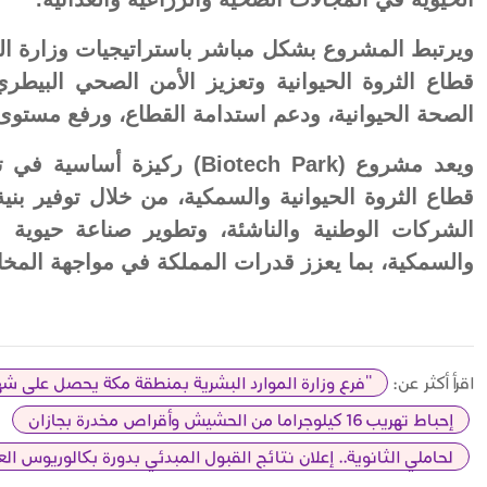
ويرتبط المشروع بشكل مباشر باستراتيجيات وزارة البيئ
قطاع الثروة الحيوانية وتعزيز الأمن الصحي البي
الصحة الحيوانية، ودعم استدامة القطاع، ورفع مستوى ا
ويعد مشروع (Biotech Park) رك
قطاع الثروة الحيوانية والسمكية، من خلال توفير بني
الشركات الوطنية والناشئة، وتطوير صناعة حيوية 
والسمكية، بما يعزز قدرات المملكة في مواجهة المخاط
اقرأ أكثر عن:
"فرع وزارة الموارد البشرية بمنطقة مكة يحصل على شهادة  9001:2015
إحباط تهريب 16 كيلوجراما من الحشيش وأقراص مخدرة بجازان
لحاملي الثانوية.. إعلان نتائج القبول المبدئي بدورة بكالوريوس الع