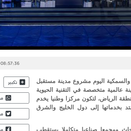
 08:57:36
ة والسمكية اليوم مشروع مدينة مستقبل
تكبير
بيطرية (Biotech Park) كأول مدينة عالمية متخصصة في التقنية الحيوية
طقة الرياض، لتكون مركزا وطنيا يخدم
مش
تد بخدماتها إلى دول الخليج والشرق
مش
ختبرا ومركزا للأبحاث ومجمعا صناعيا متكاملا يستقطب
مش