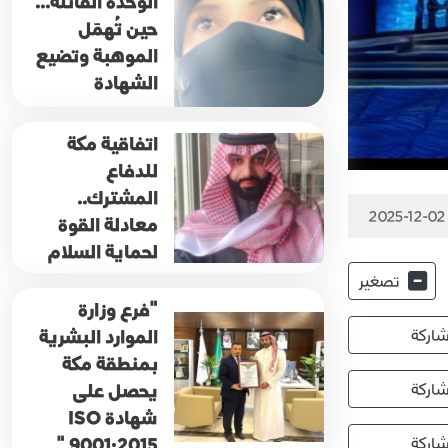
الوحدة القاتلة...
حين تُهمَل
الموهبة وتضيع
الشهادة
اتفاقية مكة
للدفاع
المشترك..
2025-12-02
معادلة القوة
لحماية السلام
تصغير
"فرع وزارة
الموارد البشرية
اركة
بمنطقة مكة
يحصل على
اركة
شهادة ISO
9001:2015 "
اركة