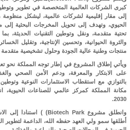
كبرى الشركات العالمية المتخصصة في تطوير وتوطين 
إلى مقار إقليمية لشركات عالمية، ليشكل منظومة مت
الحيوي، وتهدف إلى تحويل المخرجات البحثية إلى منت
تحتية متقدمة، ونقل وتوطين التقنيات الحديثة، ب
والثروة الحيوانية، وتحسين الإنتاجية، وتقليل الخسائ
منتجات وطنية عالية الجودة وحلول تشخيصية متقدمة تع
ويأتي إطلاق المشروع في إطار توجه المملكة نحو تعزي
على الابتكار والمعرفة، ودعم الأمن الصحي والغذا
بالتوازي مع استقطاب الاستثمارات النوعية وتوطين ا
مكانة المملكة كمركز عالمي للصناعات الحيوية، ا
2030.
وانطلق مشروع Biotech Park) )
أطلقها سمو ولي العهد حفظه الله، الداعمة لتطوير ال
الحيوية في المجالات الصحية والزراعية والغذائية.