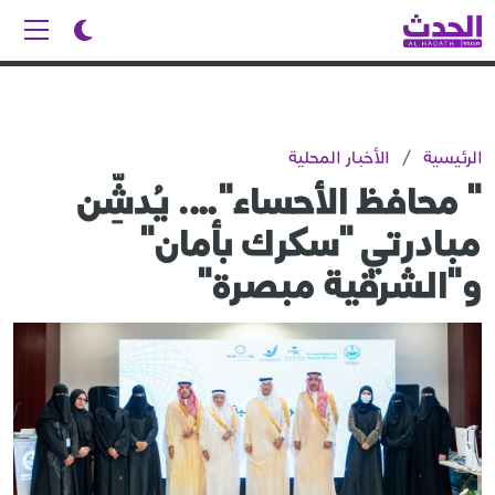
الرئيسية
/
الأخبار المحلية
" محافظ الأحساء"…. يُدشِّن
مبادرتي "سكرك بأمان"
و"الشرقية مبصرة"