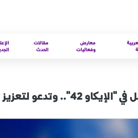
عربية
معارض
مقالات
الإعل
ة
وفعاليات
الحدث
الجدي
السعودية تستعرض 31 ورقة عمل في "الإيكاو 42".. و