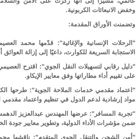
عالمي، مشيرًا إلى أنها ركّزت على الأمن والسلا
وخفض الانبعاثات الكربونية.
وتضمنت الأوراق المقدمة:
"الرحلات الإنسانية والإغاثية": قدّمها محمد الع
الاستجابة السريعة للكوارث، داعيًا إلى إزالة العوائق أ
"دليل رقابي لتسهيلات النقل الجوي": اقترح العصيمي
على تقييم أداء مطاراتها وفق معايير الإيكاو.
"اعتماد مقدمي خدمات الملاحة الجوية": طرحها الكا
مواد إرشادية لدعم الدول في تنظيم واعتماد مقدمي ا
"تجربة المسافر": عرضها المهندس عبدالعزيز الدهمش
ضمن مؤشرات الأداء الدولية، وتطوير معايير جودة ال
"أمن الشحن والتنقل الجوي المتقدم": ناقشها محم