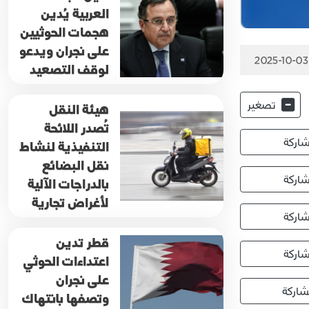
العربية يُدين
هجمات الحوثيين
على نجران ويدعو
2025-10-03
لوقف التصعيد
تصغير
هيئة النقل
تُصدر اللائحة
اركة
التنفيذية لنشاط
نقل البضائع
اركة
بالدراجات الآلية
لأغراض تجارية
اركة
قطر تدين
اركة
اعتداءات الحوثي
على نجران
اركة
وتصفها بانتهاك