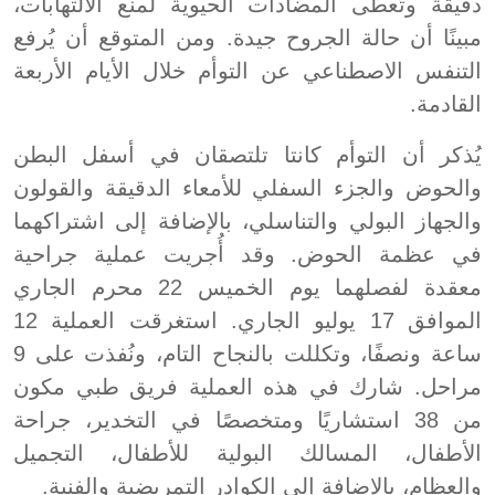
دقيقة وتُعطى المضادات الحيوية لمنع الالتهابات،
مبينًا أن حالة الجروح جيدة. ومن المتوقع أن يُرفع
التنفس الاصطناعي عن التوأم خلال الأيام الأربعة
القادمة.
يُذكر أن التوأم كانتا تلتصقان في أسفل البطن
والحوض والجزء السفلي للأمعاء الدقيقة والقولون
والجهاز البولي والتناسلي، بالإضافة إلى اشتراكهما
في عظمة الحوض. وقد أُجريت عملية جراحية
معقدة لفصلهما يوم الخميس 22 محرم الجاري
الموافق 17 يوليو الجاري. استغرقت العملية 12
ساعة ونصفًا، وتكللت بالنجاح التام، ونُفذت على 9
مراحل. شارك في هذه العملية فريق طبي مكون
من 38 استشاريًا ومتخصصًا في التخدير، جراحة
الأطفال، المسالك البولية للأطفال، التجميل
والعظام، بالإضافة إلى الكوادر التمريضية والفنية.