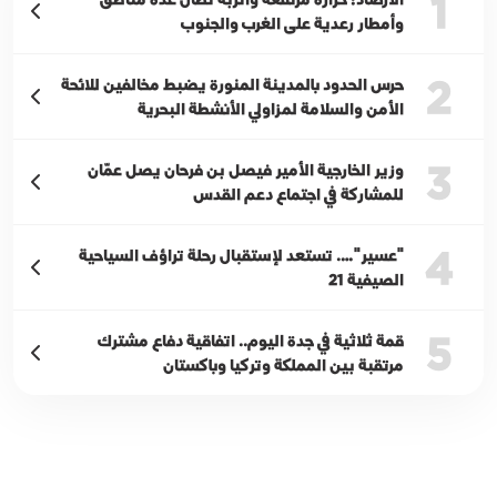
1
وأمطار رعدية على الغرب والجنوب
2
حرس الحدود بالمدينة المنورة يضبط مخالفين للائحة
الأمن والسلامة لمزاولي الأنشطة البحرية
3
وزير الخارجية الأمير فيصل بن فرحان يصل عمّان
للمشاركة في اجتماع دعم القدس
4
"عسير"…. تستعد لإستقبال رحلة تراؤف السياحية
الصيفية 21
5
قمة ثلاثية في جدة اليوم.. اتفاقية دفاع مشترك
مرتقبة بين المملكة وتركيا وباكستان