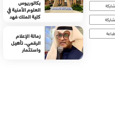
بكالوريوس
اركة
العلوم الأمنية في
كلية الملك فهد
اركة
باعة
زمالة الإعلام
الرقمي.. تأهيل
واستثمار