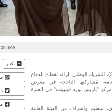
 01:41:09
تكبير
اختتمت الشركة السعودية للصناعات العسكرية (SAMI)، الشريك الوطني الرائد لقطاع الدفاع
مش
امة، مُشاركتها الناجحة في معرض
أقيم في مركز "باريس نورد فيلبينت" في الفترة
مش
مش
ح السعودي، بتنظيم وإشراف من الهيئة العامة