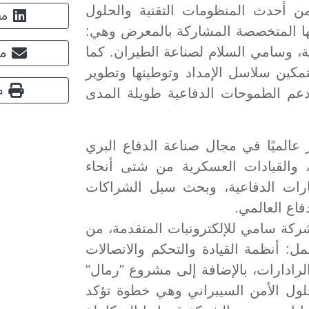
 أحدث المنظومات التقنية والحلول
مش
اتها المتخصصة المشاركة بالمعرض وهي:
ة، وسامي السلام لصناعة الطيران. كما
مش
مكين سلاسل الإمداد وتوطينها وتطوير
ط
ودعم الطموحات الدفاعية طويلة المدى
باريس 2026 الحدث الأبرز عالميًا في مجال صناعة الدفاع البري
 والقيادات العسكرية من شتى أنحاء
كارات الدفاعية، وبحث سبل الشراكات
فاع العالمي.
ا التقني شركة سامي للإلكترونيات المتقدمة، من
: أنظمة القيادة والتحكم والاتصالات
ة (C4I)، وتقنيات الحرب الإلكترونية (EW) والرادارات، بالإضافة إلى مشروع "رمال"
أجهزة الكمبيوتر، بالشراكة مع شركة HP وحلول الأمن السيبراني وهي خطوة تؤكد