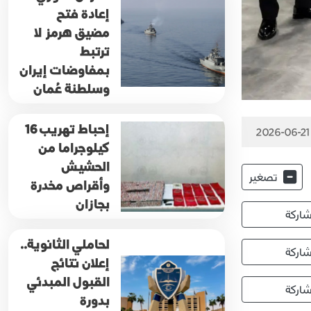
إعادة فتح
مضيق هرمز لا
ترتبط
بمفاوضات إيران
وسلطنة عُمان
إحباط تهريب 16
2026-06-21
كيلوجراما من
الحشيش
تصغير
وأقراص مخدرة
بجازان
اركة
لحاملي الثانوية..
اركة
إعلان نتائج
القبول المبدئي
اركة
بدورة