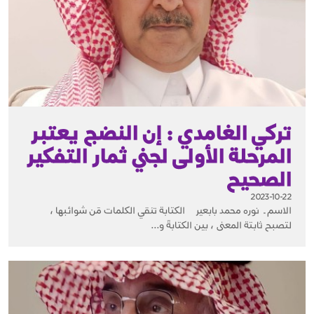
تركي الغامدي : إن النضج يعتبر
المرحلة الأولى لجني ثمار التفكير
الصحيح
2023-10-22
الاسم ـ نوره محمد بابعير الكتابة تنقي الكلمات مَن شوائبها ،
لتصبح ثابتة المعنى ، بين الكتابةَ و...