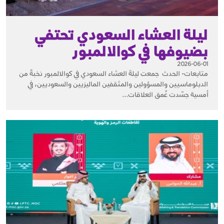
ليلة العشاء السعودي تحتفي
بضيوفها في كوالالمبور
2026-06-01
متابعات- الحدث جمعت ليلةَ العشاء السعودي في كوالالمبور نخبةً من
الدبلوماسيين والمسؤولين والمثقفين الماليزيين والسعوديين، في
أمسية جسّدت عُمق العلاقات...