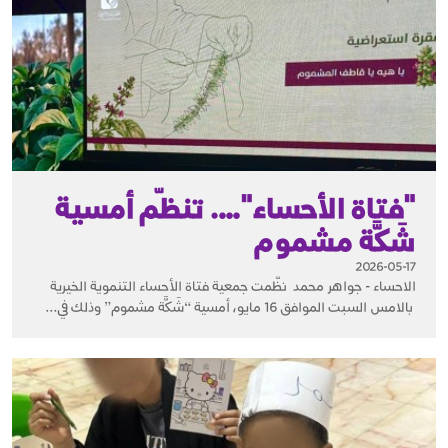
"فتاة الأحساء"…. تنظّم أمسية
شَكَّة مشموم
2026-05-17
الاحساء - جواهر محمد نظّمت جمعية فتاة الأحساء التنموية الخيرية
بالامس السبت الموافق 16 مايو، أمسية “شَكَّة مشموم” وذلك في...