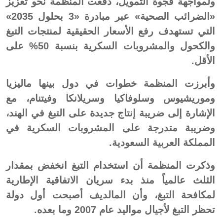
ولمواجهة فجوة التمويل، دفعت المنظمة نحو تعزيز
«الضرائب الصحية» عبر مبادرة «3 بحلول 2035»
التي تستهدف رفع الأسعار الحقيقية لمنتجات التبغ
والكحول والمشروبات السكرية بنسبة 50% على
الأقل.
وأبرزت المنظمة خطوات في دول بينها ماليزيا
وموريشيوس وسلوفاكيا وسريلانكا وفيتنام، مع
الإشارة إلى ضريبة إنتاج جديدة على التبغ في الهند،
وضريبة متدرجة على المشروبات السكرية في
المملكة العربية السعودية.
وذكرت المنظمة أن استخدام التبغ انخفض بمقدار
الثلث عالمياً منذ بدء سريان الاتفاقية الإطارية
لمكافحة التبغ، وأن المالديف أصبحت أول دولة
تحظر التبغ لأجيال مواليد عام 2007 وما بعده.