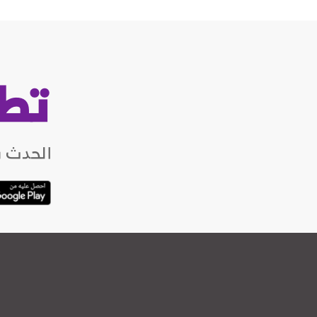
تط
الحدث ب