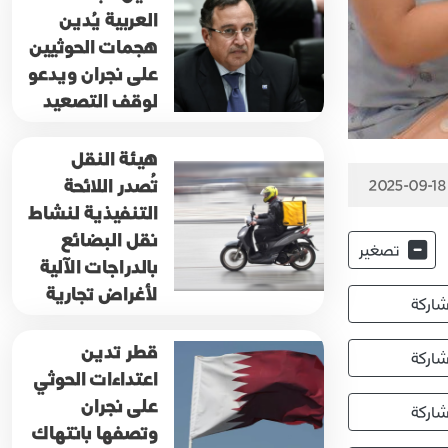
العربية يُدين
هجمات الحوثيين
على نجران ويدعو
لوقف التصعيد
هيئة النقل
تُصدر اللائحة
2025-09-18
التنفيذية لنشاط
نقل البضائع
تصغير
بالدراجات الآلية
لأغراض تجارية
اركة
قطر تدين
اركة
اعتداءات الحوثي
على نجران
اركة
وتصفها بانتهاك